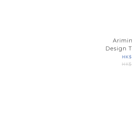
Arimi
Design T
K
HK$
HK$