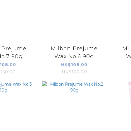
 Prejume
Milbon Prejume
Mi
o.7 90g
Wax No.6 90g
W
108.00
HK$108.00
160.00
HK$160.00