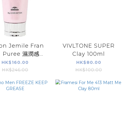
on Jemile Fran
VIVLTONE SUPER
a Puree 濕潤感造
Clay 100ml
型乳 80g
HK$160.00
HK$80.00
HK$246.00
HK$100.00