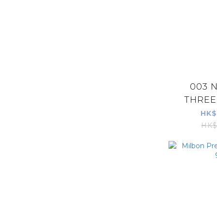
003 
THREE
SOFT
HK$
HK$