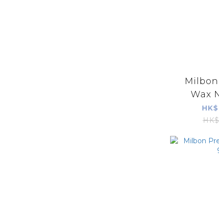
Milbon
Wax N
HK$
HK$