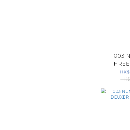
003 
THREE
HARD
HK$
HK$