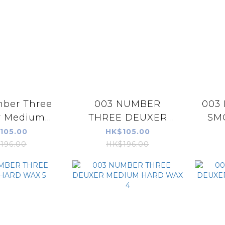
ber Three
003 NUMBER
003
r Medium
THREE DEUXER
SM
h Wax 3S
AQUA GEL WAX 6G
105.00
HK$105.00
196.00
HK$196.00