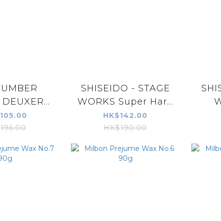
NUMBER
SHISEIDO - STAGE
SHI
 DEUXER
WORKS Super Hard
W
 WAX 2
Paste 70g
Eff
105.00
HK$142.00
196.00
HK$190.00