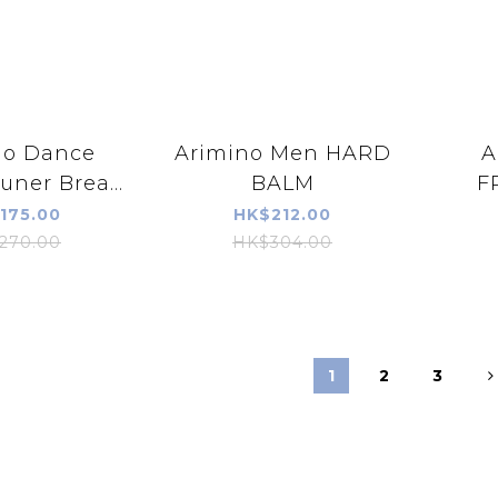
no Dance
Arimino Men HARD
A
uner Break
BALM
F
eep
175.00
HK$212.00
270.00
HK$304.00
1
2
3