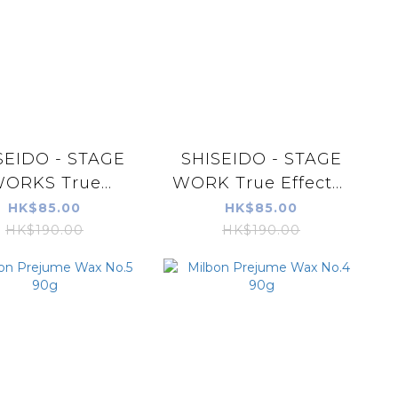
SEIDO - STAGE
SHISEIDO - STAGE
ORKS True
WORK True Effector
ector (Neutral)
(Matte) M5 80g
HK$85.00
HK$85.00
N4 80g
HK$190.00
HK$190.00