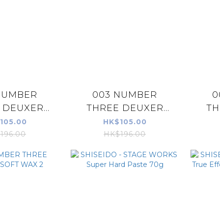
NUMBER
003 NUMBER
0
 DEUXER
THREE DEUXER
TH
 WAX 5
MEDIUM HARD WAX
MED
105.00
HK$105.00
4
196.00
HK$196.00