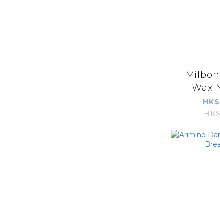
Milbon
Wax N
HK$
HK$