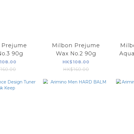
 Prejume
Milbon Prejume
Milb
o.3 90g
Wax No.2 90g
Aqu
108.00
HK$108.00
160.00
HK$160.00