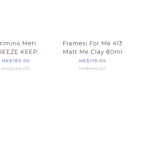
rimino Men
Framesi For Me 413
REEZE KEEP
Matt Me Clay 80ml
GREASE
HK$183.00
HK$119.00
HK$244.00
HK$140.00