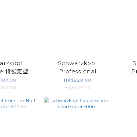
arzkopf
Schwarzkopf
S
tte 特強定型噴
Professional
P
500ml
Fiberplex Bond Oil
Ses
107.00
HK$220.00
防折斷修護油 150ml
MO
160.00
HK$376.00