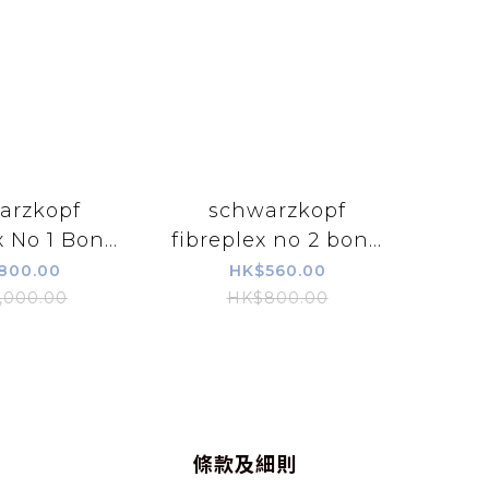
arzkopf
schwarzkopf
x No 1 Bond
fibreplex no 2 bond
r 500 ml
sealer 500ml
800.00
HK$560.00
,000.00
HK$800.00
條款及細則