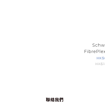
Schw
FibrePle
Booste
HK$
HK$1
聯絡我們