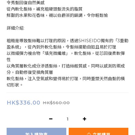
令秀髮回復自然美感
從內軟化髮絲，補充粗硬頭髮流失的脂質
鮮甜的水果和花香味，襯以伯爵茶的韻調，令你輕鬆愉
詳細介紹:
粗糙是導致髮絲難以打理的原因，透過SHISEIDO獨有的「3重動
盈系統」，從內到外軟化髮絲，令髮絲擺動自如且易於打理
以微細彈力複合物「填充微纖維」，軟化髮絲，從芯回復柔軟彈
性
以角質層軟化成分滲透髮絲，打造絲般質感，同時以感測防禦成
分，自動修復受損角質層
軟化髮絲，注入空氣感和變得易於打理，同時重塑天然曲髮的橫
切形狀。
HK$336.00
HK$560.00
加入購物車
立即購買