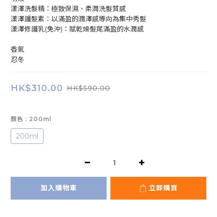
漾澤洗髮精：極致保濕、柔潤洗髮質感
漾澤護髮素：以滿盈的潤澤感導向為集中秀髮
漾澤修護乳(免沖)：賦乾燥髮尾滿盈的水潤感
香氣
忍冬
HK$310.00
HK$590.00
顏色
: 200ml
200ml
加入購物車
立即購買