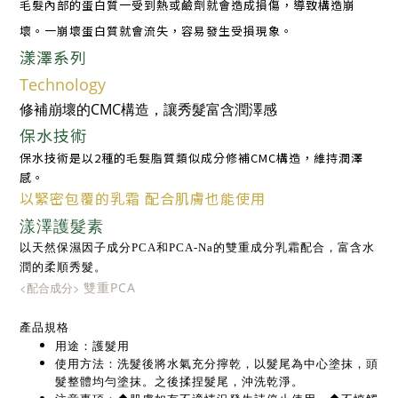
毛髮內部的蛋白質一受到熱或鹼劑就會造成損傷，導致構造崩
壞。
一崩壞蛋白質就會流失，容易發生受損現象。
漾澤系列
Technology
修補崩壞的CMC構造，讓秀髮富含潤澤感
保水技術
保水技術是以2種的毛髮脂質類似成分修補CMC
構造，維持潤澤
感。
以緊密包覆的乳霜 配合肌膚也能使用
漾澤護髮素
以天然保濕因子成分PCA和PCA-Na的雙重
成分乳霜配合，富含水
潤的柔順秀髮。
<配合成分>
雙重PCA
產品規格
用途：護髮用
使用方法：洗髮後將水氣充分擰乾，以髮尾為中心塗抹，頭
髮整體均勻塗抹。之後揉捏髮尾，沖洗乾淨。