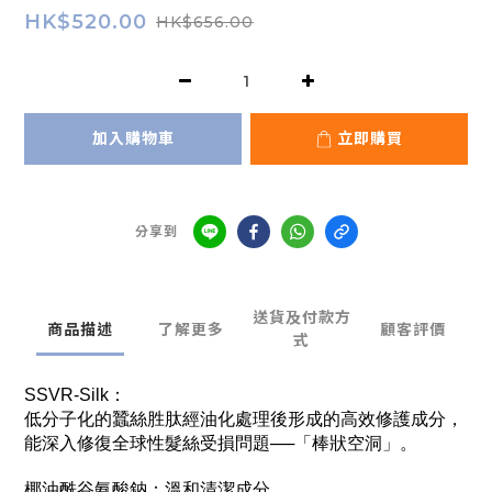
HK$520.00
HK$656.00
加入購物車
立即購買
分享到
送貨及付款方
商品描述
了解更多
顧客評價
式
SSVR-Silk：
低分子化的蠶絲胜肽經油化處理後形成的高效修護成分，
能深入修復全球性髮絲受損問題──「棒狀空洞」。
椰油酰谷氨酸鈉：溫和清潔成分。