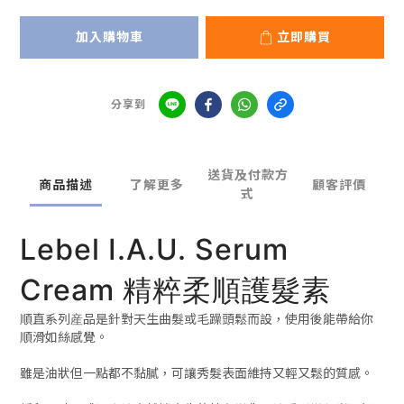
加入購物車
立即購買
分享到
送貨及付款方
商品描述
了解更多
顧客評價
式
Lebel I.A.U. Serum
Cream 精粹柔順護髮素
順直系列産品是針對天生曲髮或毛躁頭鬆而設，使用後能帶給你
順滑如絲感覺。
雖是油狀但一點都不黏膩，可讓秀髮表面維持又輕又鬆的質感。