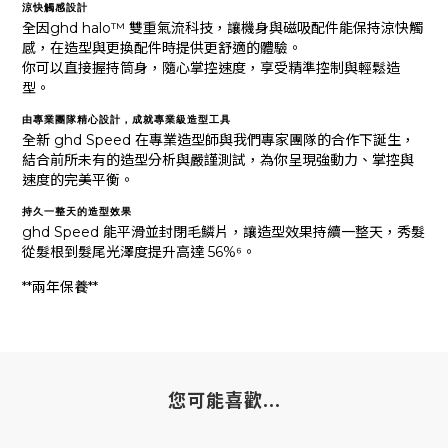
涼快觸感設計
全因ghd halo™ 雙重氣流科技，讓機身與磁吸配件能保持涼快觸
感，在造型與更換配件時提供更舒適的體驗。
你可以直接握持筒身，隨心掌控速度，享受精準控制與輕鬆造
型。
由專業團隊精心設計，成就專業級造型工具
全新 ghd Speed 在專業造型師與我們專家團隊的合作下誕生，
結合前所未有的造型分析與嚴謹測試，為你呈現強動力、掌控與
速度的完美平衡。
持久一整天的造型效果
ghd Speed 能平滑並封閉毛鱗片，讓造型效果持續一整天，秀髮
從髮根到髮尾光澤度提升高達 56%⁶。
**兩年保養**
您可能喜歡...