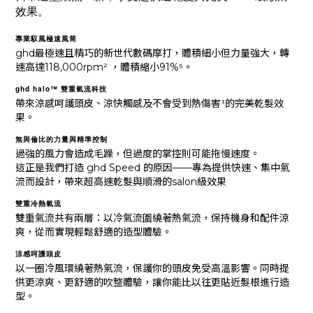
效果。
專業馭風極速風筒
ghd最極速且精巧的新世代數碼摩打，體積細小但力量強大，轉
速高達118,000rpm² ，體積縮小91%⁵。
ghd halo™ 雙重氣流科技
帶來涼感呵護頭皮、涼快觸感及不會受到熱傷害¹的完美乾髮效
果。
無與倫比的力量與精準控制
過強的風力會造成毛躁，但過度的掌控則可能拖慢速度。
這正是我們打造 ghd Speed 的原因——專為提供快速、集中氣
流而設計，帶來超高速乾髮與順滑的salon級效果
雙重冷熱氣流
雙重氣流共有兩層：以冷氣流圍繞著熱氣流，保持機身和配件涼
爽，從而實現輕鬆舒適的造型體驗。
涼感呵護頭皮
以一圈冷風環繞著熱氣流，保護你的頭皮免受高溫影響。同時提
供更涼爽、更舒適的吹整體驗，讓你能比以往更貼近髮根進行造
型。