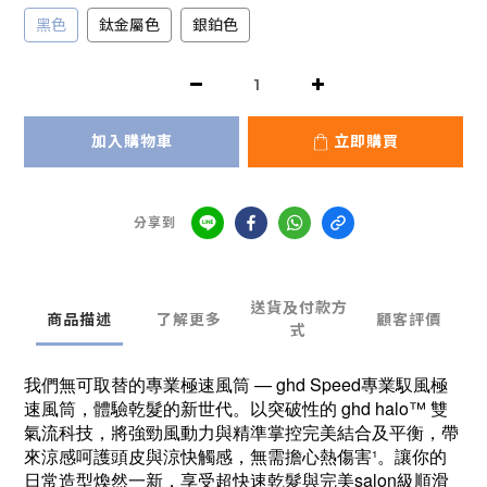
黑色
鈦金屬色
銀鉑色
加入購物車
立即購買
分享到
送貨及付款方
商品描述
了解更多
顧客評價
式
我們無可取替的專業極速風筒 — ghd Speed專業馭風極
速風筒，體驗乾髮的新世代。以突破性的 ghd halo™ 雙
氣流科技，將強勁風動力與精準掌控完美結合及平衡，帶
來涼感呵護頭皮與涼快觸感，無需擔心熱傷害¹。讓你的
日常造型煥然一新，享受超快速乾髮與完美salon級順滑