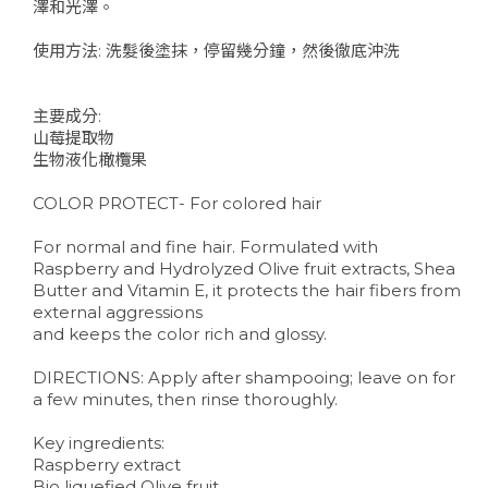
澤和光澤。
使用方法: 洗髮後塗抹，停留幾分鐘，然後徹底沖洗
主要成分:
山莓提取物
生物液化橄欖果
COLOR PROTECT- For colored hair
For normal and fine hair. Formulated with
Raspberry and Hydrolyzed Olive fruit extracts, Shea
Butter and Vitamin E, it protects the hair fibers from
external aggressions
and keeps the color rich and glossy.
DIRECTIONS: Apply after shampooing; leave on for
a few minutes, then rinse thoroughly.
Key ingredients:
Raspberry extract
Bio liquefied Olive fruit