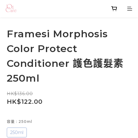
Framesi Morphosis
Color Protect
Conditioner 護色護髮素
250ml
HK$136.00
HK$122.00
容量
: 250ml
250ml