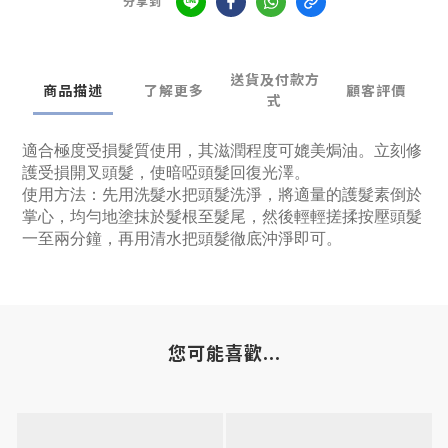
分享到
送貨及付款方
商品描述
了解更多
顧客評價
式
適合極度受損髮質使用，其滋潤程度可媲美焗油。立刻修
護受損開叉頭髮，使暗啞頭髮回復光澤。
使用方法：先用洗髮水把頭髮洗淨，將適量的護髮素倒於
掌心，均勻地塗抹於髮根至髮尾，然後輕輕搓揉按壓頭髮
一至兩分鐘，再用清水把頭髮徹底沖淨即可。
您可能喜歡...