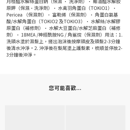
月桂醯水解絲蛋白鈉（保濕 • 洗淨劑）• 椰油醯水解胶
原鉀（保濕•洗淨劑）• 水禽羽角蛋白（TOKIO1）•
Pericea （保濕劑）• 富勒烯（保濕劑）• 角蛋白氨基
酸/水解角蛋白（TOKIO2 及TOKIO3）• 水解絲/水解膠
原蛋白（補修劑）• 水解大豆蛋白/水解芝麻蛋白（補修
劑）• 18MEA /神經酰胺NG / 角鯊烷（保濕劑）用法：1.
洗頭水塗於濕髮上，搓出泡沫後按摩頭皮及頭髮2-3分鐘
後清水沖淨。2. 沖淨後在髮尾塗上護髮素，梳順並停放2-
3分鐘後沖淨。
您可能喜歡...