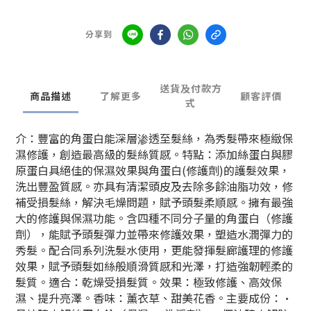
分享到
送貨及付款方
商品描述
了解更多
顧客評價
式
介：豐富的角蛋白能深層渗透至髮絲，為秀髮帶來極緻保
濕修護，創造最高級的髮絲質感。特點：添加絲蛋白與膠
原蛋白具絕佳的保濕效果與角蛋白(修護劑)的護髮效果，
洗出豐盈質感。亦具有清潔頭皮及去除多餘油脂功效，修
補受損髮絲，解決毛燥問題，賦予頭髮柔順感。擁有最強
大的修護與保濕功能。含四種不同分子量的角蛋白（修護
劑），能賦予頭髮彈力並帶來修護效果，塑造水潤彈力的
秀髮。配合同系列洗髮水使用，更能發揮髮廊護理的修護
效果，賦予頭髮如絲般順滑質感和光澤，打造強韌輕柔的
髮質。適合：乾燥受損髮質。效果：極致修護、高效保
濕、提升亮澤。香味：薰衣草、甜美花香。主要成份：•