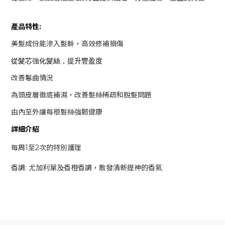
產品特性:
美髮成份能滲入髮幹，高效修補損傷
從髮芯強化髮絲，提升豐盈度
改善鬈曲情況
為頭皮層徹底補濕，改善髮絲稀疏和脫髮問題
由內至外讓每根髮絲強韌健康
詳細介紹
每周1至2次的特別護理
香調: 尤加利葉及香橙香調，散發清新提神的香氣