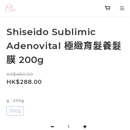
Shiseido Sublimic
Adenovital 極緻育髮養髮
膜 200g
HK$480.00
HK$288.00
g
: 200g
200g