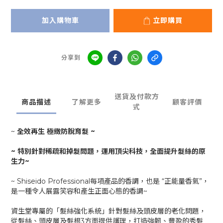
加入購物車
立即購買
分享到
送貨及付款方
商品描述
了解更多
顧客評價
式
~
全效再生 極緻防脫育髮 ~
~ 特別針對稀疏和掉髮問題，運用頂尖科技，全面提升髮絲的原
生力~
~ Shiseido Professional每項產品的香調，也是 “正能量香氣”，
是一種令人展露笑容和產生正面心態的香調~
資生堂專屬的「髮絲強化系統」針對髮絲及頭皮層的老化問題，
從髮絲、頭皮層及髮根3方面提供護理，打造強韌、豐盈的秀髮