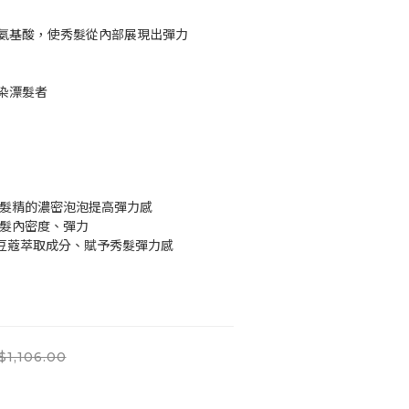
氨基酸，使秀髮從內部展現出彈力
染漂髮者
洗髮精的濃密泡泡提高彈力感
毛髮內密度、彈力
肉豆蔻萃取成分、賦予秀髮彈力感
$1,106.00