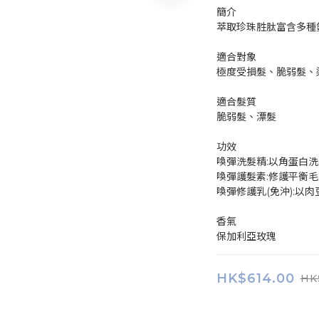
簡介
萃取珍珠胜肽富含多種
適合對象
極度受損髮、脆弱髮、
適合髮質
脆弱髮、漂髮
功效
喚彈洗髮精:以角蛋白
喚彈護髮素:修護平衡
喚彈修護乳(免沖):以
香氣
保加利亞玫瑰
HK$614.00
HK