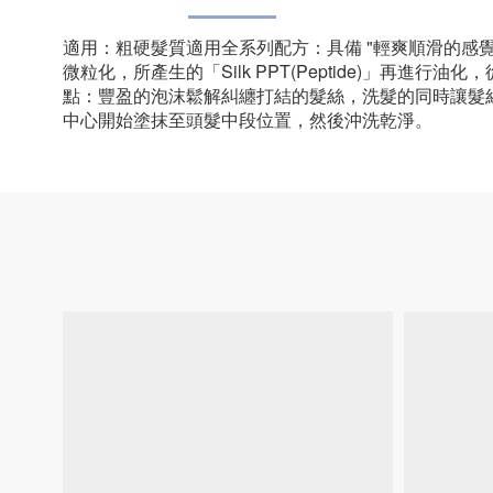
適用：粗硬髮質適用全系列配方：具備 "輕爽順滑的感覺" 及
微粒化，所產生的「Silk PPT(Peptide)」再
點：豐盈的泡沫鬆解糾纏打結的髮絲，洗髮的同時讓髮
中心開始塗抹至頭髮中段位置，然後沖洗乾淨。