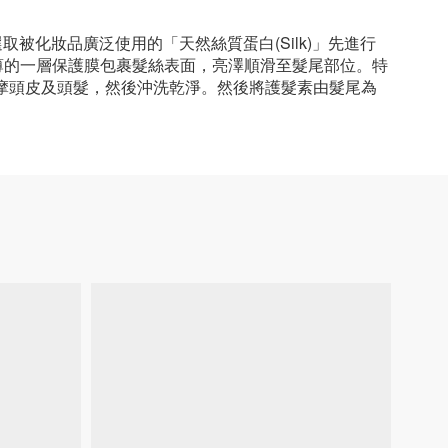
中選取被化妝品廣泛使用的「天然絲質蛋白(Silk)」先進行
簡介：薄薄的一層保護膜包裹髮絲表面，亮澤順滑至髮尾部位。特
摩頭皮及頭髮，然後沖洗乾淨。然後將護髮素由髮尾為