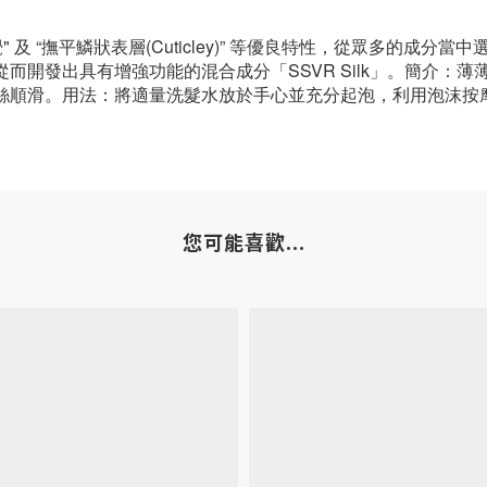
 “撫平鱗狀表層(Cuticley)” 等優良特性，從眾多的成分當
進行油化，從而開發出具有增強功能的混合成分「SSVR Silk」。
絲順滑。用法：將適量洗髮水放於手心並充分起泡，利用泡沫按
您可能喜歡...