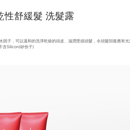
ent 乾性舒緩髮 洗髮露
富含高保濕鎖水因子，可以溫和的洗淨乾燥的頭皮、滋潤受損頭髮，令頭髮回復應
含Silicon(矽份子)