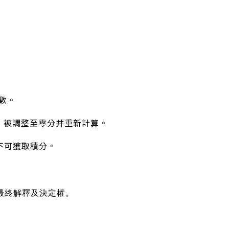
。
數。
，被調整至零分并重新計算。
不可獲取積分。
最終解釋及決定權。