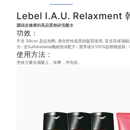
Lebel I.A.U. Relaxm
讓頭皮健康的高品質無矽洗髮水
功效：
不含 Silicon 及起泡劑, 適合乾性或受損髮質使用, 
分- 含Suifobetaine纖細泡沫配方- 潔淨成分100%從植物提取- 不
使用方法：
塗抹少量在濕髮上，按摩，沖洗掉。