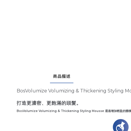
商品描述
BosVolumize Volumizing & Thickenin
打造更濃密、更飽滿的頭髮。
BosVolumize Volumizing & Thickening Styling Mo