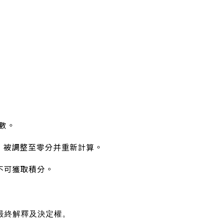
。
數。
，被調整至零分并重新計算。
不可獲取積分。
最終解釋及決定權。