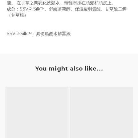
能。 在手掌之間乳化洗髮水，輕輕塗抹在頭髮和頭皮上。
成分：SSVR-Silk™、舒緩薄荷醇、保濕透明質酸、甘草酸二鉀
（甘草根）
SSVR-Silk™：異硬脂酰水解蠶絲
You might also like...