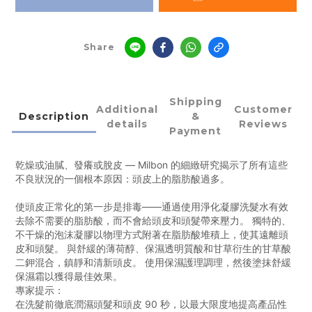
Share
Shipping
Additional
Customer
Description
&
details
Reviews
Payment
乾燥或油膩、發癢或脫皮 — Milbon 的細緻研究揭示了所有這些
不良狀況的一個根本原因：頭皮上的脂肪酸過多。
使頭皮正常化的第一步是排毒——通過使用淨化凝膠洗髮水有效
去除不需要的脂肪酸，而不會給頭皮和頭髮帶來壓力。 獨特的、
不干燥的泡沫凝膠以物理方式附著在脂肪酸堆積上，使其遠離頭
皮和頭髮。 與舒緩的薄荷醇、保濕透明質酸和甘草衍生的甘草酸
二鉀混合，鎮靜和清新頭皮。 使用保濕護理調理，然後塗抹舒緩
保濕霜以獲得最佳效果。
專家提示：
在洗髮前徹底潤濕頭髮和頭皮 90 秒，以最大限度地提高產品性