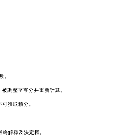
。
數。
，被調整至零分并重新計算。
不可獲取積分。
最終解釋及決定權。