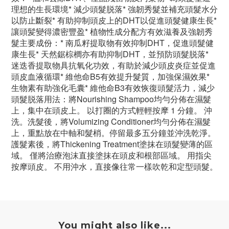
理想的生長環境* 減少頭髮脱落* 強韌秀髮並補充頭髮水分
以防止斷裂* 有助抑制頭皮上的DHT以促進頭髮健康生長*
讓頭髪變得濃密豐盈* 植物性成分配方有效滋養及強韌秀
髮主要成份：* 南瓜籽提取物有效抑制DHT，促進頭髮健
康生長* 天然鋸棕櫚亦有助抑制DHT，並預防頭髮脱落*
迷迭香提取物具抗氧化功效，有助於減少頭皮炎症並促進
頭皮血液循環* 維他命B5有效提升髮質，加強保濕效果*
生物素有助強化毛囊* 維他命B3有效恢復頭髮活力，減少
頭髮脱落用法：將Nourishing Shampoo均勻分佈在濕髮
上，集中在頭皮上。 以打圈的方式輕輕按摩 1 分鐘。 沖
洗。洗髮後，將Volumizing Conditioner均勻分佈在濕髮
上，重點放在中軸和髮梢。停留最多五分鐘並沖洗乾淨。
護髮素後，將Thickening Treatment塗抹在頭髮變薄的區
域。 僅將治療泡沫直接塗抹在頭皮和根部區域。 用指尖
按摩頭皮。 不用沖水，直接像往常一樣吹乾和定型頭髮。
You might also like...