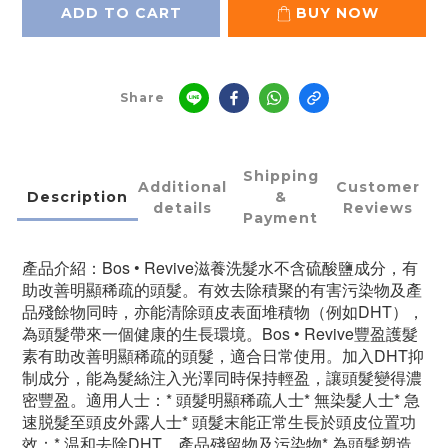
ADD TO CART
BUY NOW
Share
Shipping
Additional
Customer
Description
&
details
Reviews
Payment
產品介紹：Bos • Revive滋養洗髮水不含硫酸鹽成分，有
助改善明顯稀疏的頭髮。有效去除積聚的有害污染物及產
品殘餘物同時，亦能清除頭皮表面堆積物（例如DHT），
為頭髮帶來一個健康的生長環境。Bos • Revive豐盈護髮
素有助改善明顯稀疏的頭髮，適合日常使用。加入DHT抑
制成分，能為髮絲注入光澤同時保持輕盈，讓頭髮變得濃
密豐盈。適用人士：* 頭髮明顯稀疏人士* 無染髮人士* 急
速脱髮至頭皮外露人士* 頭髮末能正常生長於頭皮位置功
效：* 温和去除DHT、產品殘留物及污染物* 為頭髮塑造