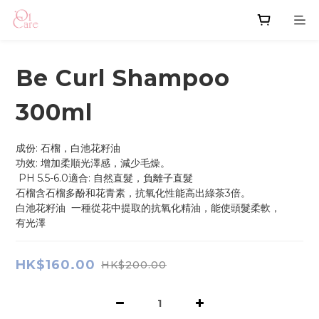
Be Curl Shampoo
300ml
成份: 石榴，白池花籽油
功效: 增加柔順光澤感，減少毛燥。
 PH 5.5-6.0適合: 自然直髮，負離子直髮
石榴含石榴多酚和花青素，抗氧化性能高出綠茶3倍。
白池花籽油  一種從花中提取的抗氧化精油，能使頭髮柔軟，
有光澤
HK$160.00
HK$200.00