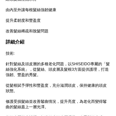
由內至外讓每根髮絲強韌健康
提升柔韌度和豐盈度
改善髮絲稀疏和脫髮問題
詳細介紹
技術
:
針對髮絲及頭皮層的多種老化問題，以
SHISEIDO
專屬的「髮
絲強化系統」，從髮絲、頭皮層及髮根
3
方面提供護理，打造
強韌、豐盈的秀髮。
從髮根賦予彈性和豐盈度，充分滋潤頭皮，保持健康的頭皮
狀態。
修護受損髮絲並改善鬈曲情況，提升亮度，為老化而變得鬈
曲的髮絲蓋上一層光澤。