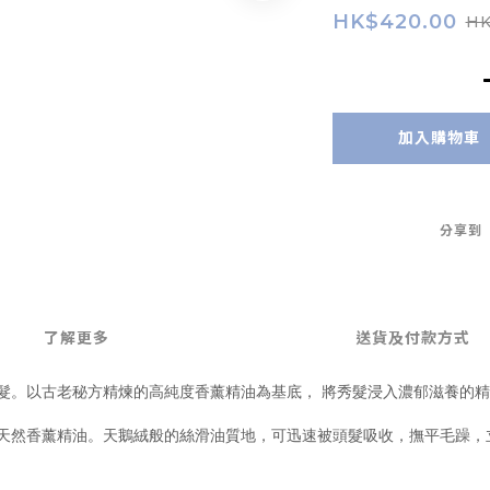
HK$420.00
HK
加入購物車
分享到
了解更多
送貨及付款方式
潤你的秀髮。以古老秘方精煉的高純度香薰精油為基底， 將秀髮浸入濃郁滋養
精華與天然香薰精油。天鵝絨般的絲滑油質地，可迅速被頭髮吸收，撫平毛