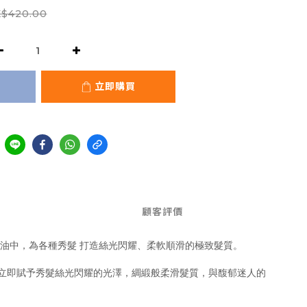
$420.00
立即購買
顧客評價
的精油中，為各種秀髮 打造絲光閃耀、柔軟順滑的極致髮質。
躁，立即賦予秀髮絲光閃耀的光澤，綢緞般柔滑髮質，與馥郁迷人的